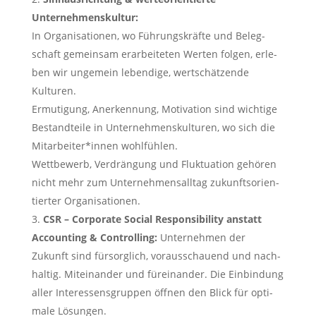
Unternehmenskultur:
In Orga­ni­sa­tio­nen, wo Füh­rungs­kräf­te und Beleg­
schaft gemein­sam erar­bei­te­ten Wer­ten fol­gen, erle­
ben wir unge­mein leben­di­ge, wert­schät­zen­de
Kulturen.
Ermu­ti­gung, Aner­ken­nung, Moti­va­ti­on sind wich­ti­ge
Bestand­tei­le in Unter­neh­mens­kul­tu­ren, wo sich die
Mitarbeiter*innen wohlfühlen.
Wett­be­werb, Ver­drän­gung und Fluk­tua­ti­on gehö­ren
nicht mehr zum Unter­neh­mens­all­tag zukunfts­ori­en­
tier­ter Organisationen.
CSR – Cor­po­ra­te Social Respon­si­bi­li­ty anstatt
Accoun­ting & Con­trol­ling:
Unter­neh­men der
Zukunft sind für­sorg­lich, vor­aus­schau­end und nach­
hal­tig. Mit­ein­an­der und für­ein­an­der. Die Ein­bin­dung
aller Inter­es­sens­grup­pen öff­nen den Blick für opti­
ma­le Lösungen.