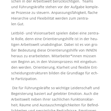
schen in der Arbeits­welt berück­sich­ti­gen. Teams
und Füh­rungs­kräf­te ste­hen vor der Auf­ga­be kom­ple­
xe Pro­zes­se zu steu­ern. Anpas­sungs­fä­hig­keit, fla­che
Hier­ar­chie und Fle­xi­bi­li­tät wer­den zum zen­tra­
len Gut.
Leit­bild- und Visi­ons­ar­beit spie­len dabei eine zen­tra­
le Rol­le, denn eine Ori­en­tie­rungs­hil­fe ist in der heu­
ti­gen Arbeits­welt unab­ding­bar. Dabei ist es von gro­
ßer Bedeu­tung die­se Ori­en­tie­rungs­hil­fe von INNEN
her­aus zu erar­bei­te­ten. Mitarbeiter*innen müs­sen
von Beginn an, in den Visi­ons­pro­zess mit ein­ge­bun­
den wer­den. Ori­en­tie­rung, Klar­heit und fle­xi­ble Ent­
schei­dungs­struk­tu­ren bil­den die Grund­la­ge für ech­
te Partizipation.
Die für Füh­rungs­kräf­te so wich­ti­ge Lei­den­schaft und
Begeis­te­rung basiert auf geleb­ter Emo­ti­on. Auch die
Arbeits­welt neben ihrer sach­li­chen Funk­ti­ons­klar­
heit, Räu­me und Aus­tausch­mög­lich­kei­ten für Befind­
lich­kei­ten und per­sön­li­che Bedürf­nis­se. Emo­tio­nen