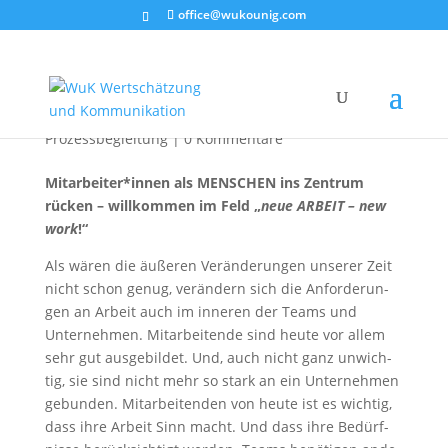
office@wukounig.com
new work
Prozessbegleitung
|
0 Kommentare
Mitarbeiter*innen als MENSCHEN ins Zen­trum
rücken – will­kom­men im Feld „
neue ARBEIT – new
work
!“
Als wären die äuße­ren Ver­än­de­run­gen unse­rer Zeit
nicht schon genug, ver­än­dern sich die Anfor­de­run­
gen an Arbeit auch im inne­ren der Teams und
Unter­neh­men. Mit­ar­bei­ten­de sind heu­te vor allem
sehr gut aus­ge­bil­det. Und, auch nicht ganz unwich­
tig, sie sind nicht mehr so stark an ein Unter­neh­men
gebun­den. Mit­ar­bei­ten­den von heu­te ist es wich­tig,
dass ihre Arbeit Sinn macht. Und dass ihre Bedürf­