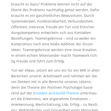
braucht es dazu? Pro­ble­me kön­nen nicht auf der
Ebe­ne des Pro­blems nach­hal­tig gelöst wer­den. Dafür
braucht es ein ganz­heit­li­ches Bewusst­sein. Durch
Sys­tem­den­ken, Funk­ti­ons­klar­heit, Ver­bun­den­heit,
Offen­heit, Inter­es­se, Freu­de am Tun und Ent­schei­
dungs­kom­pe­tenz ent­wi­ckeln sich aus Kon­tak­ten
Bezie­hun­gen. Team­er­geb­nis­se – sind so weder ein
Kom­pro­miss noch eine blo­ße Addi­ti­on der Ein­zel­
ideen. Team­er­geb­nis­se wer­den eine neue Krea­ti­on.
In einem ech­ten Mit­ein­an­der macht Team­work rich­
tig Freu­de und führt zum Erfolg.
Tun wir etwas, set­zen wir uns ein für ein WIR in allen
Berei­chen unse­rer Arbeits­welt und neh­men wir die­
ses Den­ken mit in alle Berei­che unse­res Lebens,
denn die Theo­rie der Posi­ti­ven Psy­cho­lo­gie basie­
rend auf der
broa­den-and-build-Theo­rie
unter­mau­
ert die Erkennt­nis, wie ange­neh­me Emo­tio­nen –
Aner­ken­nung, Wert­schät­zung, Lob, Erfolg – zu Resi­li­
enz, Wohl­be­fin­den und Gesund­heit eines Men­schen