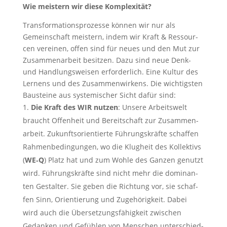
Wie meis­tern wir die­se Komplexität?
Trans­for­ma­ti­ons­pro­zes­se kön­nen wir nur als
Gemein­schaft meis­tern, indem wir Kraft & Res­sour­
cen ver­ei­nen, offen sind für neu­es und den Mut zur
Zusam­men­ar­beit besit­zen. Dazu sind neue Denk-
und Hand­lungs­wei­sen erfor­der­lich. Eine Kul­tur des
Ler­nens und des Zusam­men­wir­kens. Die wich­tigs­ten
Bau­stei­ne aus sys­te­mi­scher Sicht dafür sind:
Die Kraft des WIR nut­zen
: Unse­re Arbeits­welt
braucht Offen­heit und Bereit­schaft zur Zusam­men­
ar­beit. Zukunfts­ori­en­tier­te Füh­rungs­kräf­te schaf­fen
Rah­men­be­din­gun­gen, wo die Klug­heit des Kol­lek­tivs
(
WE‑Q
) Platz hat und zum Woh­le des Gan­zen genutzt
wird. Füh­rungs­kräf­te sind nicht mehr die domi­nan­
ten Gestal­ter. Sie geben die Rich­tung vor, sie schaf­
fen Sinn, Ori­en­tie­rung und Zuge­hö­rig­keit. Dabei
wird auch die Über­set­zungs­fä­hig­keit zwi­schen
Gedan­ken und Gefüh­len von Men­schen unter­schied­