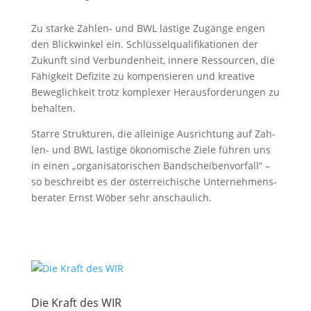
Zu star­ke Zah­len- und BWL las­ti­ge Zugän­ge engen
den Blick­win­kel ein. Schlüs­sel­qua­li­fi­ka­tio­nen der
Zukunft sind Ver­bun­den­heit, inne­re Res­sour­cen, die
Fähig­keit Defi­zi­te zu kom­pen­sie­ren und krea­ti­ve
Beweg­lich­keit trotz kom­ple­xer Her­aus­for­de­run­gen zu
behalten.
Star­re Struk­tu­ren, die allei­ni­ge Aus­rich­tung auf Zah­
len- und BWL las­ti­ge öko­no­mi­sche Zie­le füh­ren uns
in einen „orga­ni­sa­to­ri­schen Band­schei­ben­vor­fall“ –
so beschreibt es der öster­rei­chi­sche Unter­neh­mens­
be­ra­ter Ernst Wöber sehr anschaulich.
Die Kraft des WIR