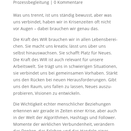
Prozessbegleitung
|
0 Kommentare
Was uns trennt, ist uns stän­dig bewusst, aber was
uns ver­bin­det, haben wir in Kri­sen­zei­ten oft nicht
vor Augen – dabei brau­chen wir genau das.
Die Kraft des WIR brau­chen wir in allen Lebens­be­rei­
chen. Sie macht uns krea­tiv, lässt uns über uns
selbst hin­aus­wach­sen. Sie schafft Platz für Neu­es.
Die Kraft des WIR ist auch rele­vant für unse­re
Arbeits­welt. Sie trägt uns in schwie­ri­gen Situa­tio­nen,
sie ver­bin­det uns bei gemein­sa­men Vor­ha­ben. Stärkt
uns den Rücken bei neu­en Her­aus­for­de­run­gen. Gibt
uns den Raum, uns fal­len zu las­sen, Neu­es aus­zu­
pro­bie­ren, Visio­nen zu entwickeln.
Die Wich­tig­keit ech­ter mensch­li­cher Bezie­hun­gen
erken­nen wir gera­de in Zei­ten einer Kri­se, aber auch
in der Welt der Algo­rith­men, Hash­tags und Fol­lower.
Momen­te der wirk­li­chen Ver­bun­den­heit, ver­än­dern
das Den­ken, das Erle­ben und das Han­deln eines