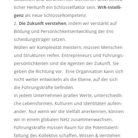
li­cher Her­kunft ein Schlüs­sel­fak­tor sein.
WIR-Intel­li­
genz
als neue Schlüsselkompetenz.
Die Zukunft ver­ste­hen
, indem wir ver­stärkt auf
Bil­dung und Per­sön­lich­keits­ent­wick­lung der Ent­
schei­dungs­trä­ger setzen.
Wol­len wir Kom­ple­xi­tät meis­tern, müs­sen Men­schen
und Struk­tu­ren rei­fen. Entre­pre­neurs und Füh­rungs­
per­sön­lich­kei­ten sind die Agen­ten der Zukunft. Sie
geben die Rich­tung vor. Eine Orga­ni­sa­ti­on kann sich
nicht wei­ter ent­wi­ckeln als die Ebe­ne, auf der sich
die Füh­rungs­kräf­te befinden.
In jedem Unter­neh­men pral­len Wer­te, unter­schied­li­
che Lebens­for­men, Kul­tu­ren und Iden­ti­tä­ten auf­ein­
an­der. Nur wenn wir die Viel­falt aner­ken­nen, kön­nen
wir in einem glo­ba­len Netz zusammenwachsen.
Füh­rungs­kräf­te müs­sen Raum für die Poten­ti­al­ent­
fal­tung des Kol­lek­tivs schaf­fen, Wis­sen & Ver­ste­hen