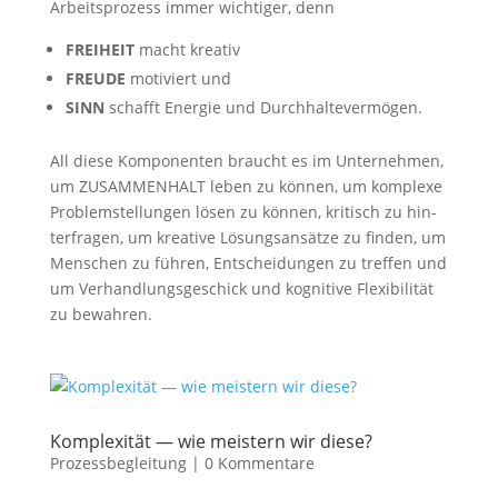
Arbeits­pro­zess immer wich­ti­ger, denn
FREIHEIT
macht kreativ
FREUDE
moti­viert und
SINN
schafft Ener­gie und Durchhaltevermögen.
All die­se Kom­po­nen­ten braucht es im Unter­neh­men,
um ZUSAMMENHALT leben zu kön­nen, um kom­ple­xe
Pro­blem­stel­lun­gen lösen zu kön­nen, kri­tisch zu hin­
ter­fra­gen, um krea­ti­ve Lösungs­an­sät­ze zu fin­den, um
Men­schen zu füh­ren, Ent­schei­dun­gen zu tref­fen und
um Ver­hand­lungs­ge­schick und kogni­ti­ve Fle­xi­bi­li­tät
zu bewahren.
Kom­ple­xi­tät — wie meis­tern wir diese?
Prozessbegleitung
|
0 Kommentare