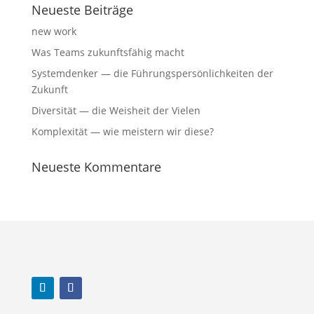
Neu­es­te Beiträge
new work
Was Teams zukunfts­fä­hig macht
Sys­tem­den­ker — die Füh­rungs­per­sön­lich­kei­ten der
Zukunft
Diver­si­tät — die Weis­heit der Vielen
Kom­ple­xi­tät — wie meis­tern wir diese?
Neu­es­te Kommentare