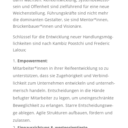
sein und Offen­heit sind ziel­füh­rend für eine neue
Wei­chen­stel­lung. Füh­rungs­kräf­te sind nicht mehr
die domi­nan­ten Gestal­ter, sie sind Mentor*innen,
Brückenbauer*innen und Visionäre.
Schlüs­sel für die Ent­wick­lung neu­er Hand­lungs­mög­
lich­kei­ten sind nach Kam­biz Poost­chi und Fre­de­ric
Laloux;
Empower­ment
:
Mitarbeiter*innen in ihrer Rei­fe­ent­wick­lung so zu
unter­stüt­zen, dass sie Zuge­hö­rig­keit und Ver­bind­
lich­keit zum Unter­neh­men ent­wi­ckeln und unter­neh­
me­risch han­deln. Ent­schei­dun­gen in die Hän­de
befug­ter Mit­ar­bei­ter zu legen, um unein­ge­schränk­te
Beweg­lich­keit zu erlan­gen. Star­re Ent­schei­dungs­we­
ge able­gen. Agi­le Struk­tu­ren auf­bau­en, för­dern und
zulassen.
Sinn­aus­rich­tung & wer­te­ori­en­tier­te