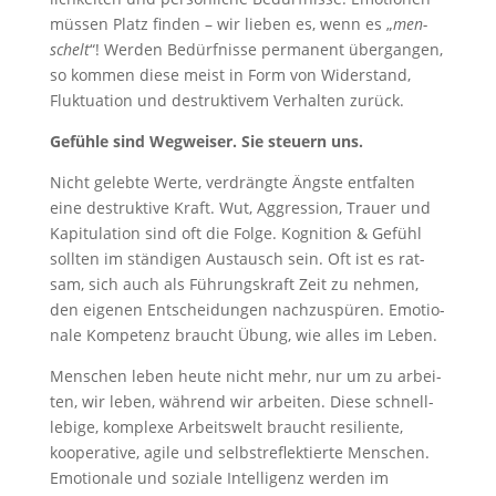
müs­sen Platz fin­den – wir lie­ben es, wenn es „
men­
schelt
“! Wer­den Bedürf­nis­se per­ma­nent über­gan­gen,
so kom­men die­se meist in Form von Wider­stand,
Fluk­tua­ti­on und destruk­ti­vem Ver­hal­ten zurück.
Gefüh­le sind Weg­wei­ser. Sie steu­ern uns.
Nicht geleb­te Wer­te, ver­dräng­te Ängs­te ent­fal­ten
eine destruk­ti­ve Kraft. Wut, Aggres­si­on, Trau­er und
Kapi­tu­la­ti­on sind oft die Fol­ge. Kogni­ti­on & Gefühl
soll­ten im stän­di­gen Aus­tausch sein. Oft ist es rat­
sam, sich auch als Füh­rungs­kraft Zeit zu neh­men,
den eige­nen Ent­schei­dun­gen nach­zu­spü­ren. Emo­tio­
na­le Kom­pe­tenz braucht Übung, wie alles im Leben.
Men­schen leben heu­te nicht mehr, nur um zu arbei­
ten, wir leben, wäh­rend wir arbei­ten. Die­se schnell­
le­bi­ge, kom­ple­xe Arbeits­welt braucht resi­li­en­te,
koope­ra­ti­ve, agi­le und selbst­re­flek­tier­te Men­schen.
Emo­tio­na­le und sozia­le Intel­li­genz wer­den im