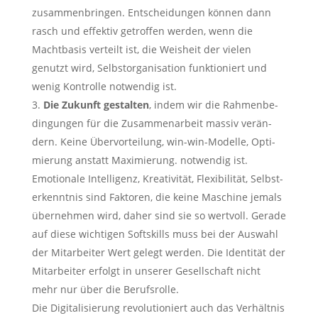
zusam­men­brin­gen. Ent­schei­dun­gen kön­nen dann
rasch und effek­tiv getrof­fen wer­den, wenn die
Macht­ba­sis ver­teilt ist, die Weis­heit der vie­len
genutzt wird, Selbst­or­ga­ni­sa­ti­on funk­tio­niert und
wenig Kon­trol­le not­wen­dig ist.
Die Zukunft gestal­ten
, indem wir die Rah­men­be­
din­gun­gen für die Zusam­men­ar­beit mas­siv ver­än­
dern. Kei­ne Über­vor­tei­lung, win-win-Model­le, Opti­
mie­rung anstatt Maxi­mie­rung. not­wen­dig ist.
Emo­tio­na­le Intel­li­genz, Krea­ti­vi­tät, Fle­xi­bi­li­tät, Selbst­
er­kennt­nis sind Fak­to­ren, die kei­ne Maschi­ne jemals
über­neh­men wird, daher sind sie so wert­voll. Gera­de
auf die­se wich­ti­gen Soft­s­kills muss bei der Aus­wahl
der Mit­ar­bei­ter Wert gelegt wer­den. Die Iden­ti­tät der
Mit­ar­bei­ter erfolgt in unse­rer Gesell­schaft nicht
mehr nur über die Berufsrolle.
Die Digi­ta­li­sie­rung revo­lu­tio­niert auch das Ver­hält­nis