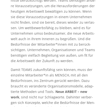
nis­se berück­sich­tigt wer­den. Teams benö­ti­gen ande­
re Vor­aus­set­zun­gen, um die Her­aus­for­de­run­gen der
heu­ti­gen Arbeits­welt bewäl­ti­gen zu kön­nen. Wenn
sie die­se Vor­aus­set­zun­gen in einem Unter­neh­men
nicht fin­den, sind sie bereit, die­ses wie­der zu ver­las­
sen. Um wett­be­werbs­fä­hig zu blei­ben, wird es für
Unter­neh­men umso bedeut­sa­mer, die neue Arbeits­
welt auch in ihrem Inne­ren zu begrü­ßen. Und die
Bedürf­nis­se der Mitarbeiter*innen mit zu berück­
sich­ti­gen. Unter­neh­men, Orga­ni­sa­tio­nen und Teams
benö­ti­gen viel­fach Beglei­tung von außen, um fit für
die Arbeits­welt der Zukunft zu werden.
Damit TEAMS zukunfts­fä­hig sein kön­nen, muss der
ein­zel­ne Mitarbeiter*in als MENSCH, mit all den
Bedürf­nis­sen, ins Zen­trum gerückt wer­den. Dazu
braucht es ver­än­der­te Orga­ni­sa­ti­ons­mo­del­le, adap­
tier­te Metho­den und Tools.
Neue ARBEIT – new
work
, sind nicht nur Schlag­wor­te. Dahin­ter ver­ber­
gen sich Kon­zep­te, wel­che die Bedürf­nis­se der Men­