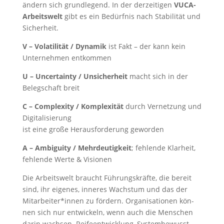
ändern sich grund­le­gend. In der der­zei­ti­gen
VUCA-
Arbeits­welt
gibt es ein Bedürf­nis nach Sta­bi­li­tät und
Sicherheit.
V – Vola­ti­li­tät / Dyna­mik
ist Fakt – der kann kein
Unter­neh­men entkommen
U – Uncer­tain­ty / Unsi­cher­heit
macht sich in der
Beleg­schaft breit
C – Com­ple­xi­ty / Kom­ple­xi­tät
durch Ver­net­zung und
Digitalisierung
ist eine gro­ße Her­aus­for­de­rung geworden
A – Ambi­gui­ty / Mehr­deu­tig­keit
; feh­len­de Klar­heit,
feh­len­de Wer­te & Visionen
Die Arbeits­welt braucht Füh­rungs­kräf­te, die bereit
sind, ihr eige­nes, inne­res Wachs­tum und das der
Mitarbeiter*innen zu för­dern. Orga­ni­sa­tio­nen kön­
nen sich nur ent­wi­ckeln, wenn auch die Men­schen
dar­in wach­sen. Rei­fe­ent­wick­lung, Sys­tem­be­wusst­