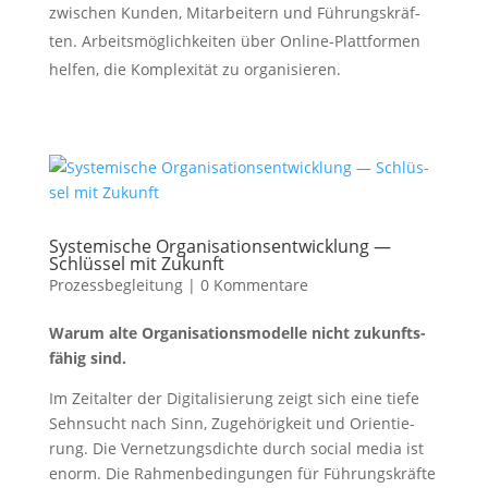
zwi­schen Kun­den, Mit­ar­bei­tern und Füh­rungs­kräf­
ten. Arbeits­mög­lich­kei­ten über Online-Platt­for­men
hel­fen, die Kom­ple­xi­tät zu organisieren.
Sys­te­mi­sche Orga­ni­sa­ti­ons­ent­wick­lung —
Schlüs­sel mit Zukunft
Prozessbegleitung
|
0 Kommentare
War­um alte Orga­ni­sa­ti­ons­mo­del­le nicht zukunfts­
fä­hig sind.
Im Zeit­al­ter der Digi­ta­li­sie­rung zeigt sich eine tie­fe
Sehn­sucht nach Sinn, Zuge­hö­rig­keit und Ori­en­tie­
rung. Die Ver­net­zungs­dich­te durch social media ist
enorm. Die Rah­men­be­din­gun­gen für Füh­rungs­kräf­te