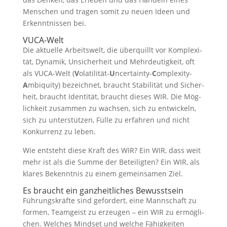
Men­schen und tra­gen somit zu neu­en Ideen und
Erkennt­nis­sen bei.
VUCA-Welt
Die aktu­el­le Arbeits­welt, die über­quillt vor Kom­ple­xi­
tät, Dyna­mik, Unsi­cher­heit und Mehr­deu­tig­keit, oft
als VUCA-Welt (
V
ola­ti­li­tät-
U
ncer­tain­ty-
C
omple­xi­ty-
A
mbi­qui­ty) bezeich­net, braucht Sta­bi­li­tät und Sicher­
heit, braucht Iden­ti­tät, braucht die­ses WIR. Die Mög­
lich­keit zusam­men zu wach­sen, sich zu ent­wi­ckeln,
sich zu unter­stüt­zen, Fül­le zu erfah­ren und nicht
Kon­kur­renz zu leben.
Wie ent­steht die­se Kraft des WIR? Ein WIR, dass weit
mehr ist als die Sum­me der Betei­lig­ten? Ein WIR, als
kla­res Bekennt­nis zu einem gemein­sa­men Ziel.
Es braucht ein ganz­heit­li­ches Bewusstsein
Füh­rungs­kräf­te sind gefor­dert, eine Mann­schaft zu
for­men, Team­geist zu erzeu­gen – ein WIR zu ermög­li­
chen. Wel­ches Mind­set und wel­che Fähig­kei­ten