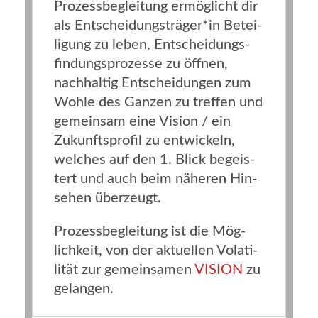
Pro­zess­be­glei­tung ermög­licht dir
als Entscheidungsträger*in Betei­
li­gung zu leben, Ent­schei­dungs­
fin­dungs­pro­zes­se zu öff­nen,
nach­hal­tig Ent­schei­dun­gen zum
Woh­le des Gan­zen zu tref­fen und
gemein­sam eine Visi­on / ein
Zukunfts­pro­fil zu ent­wi­ckeln,
wel­ches auf den 1. Blick begeis­
tert und auch beim nähe­ren Hin­
se­hen überzeugt.
Pro­zess­be­glei­tung ist die Mög­
lich­keit, von der aktu­el­len Vola­ti­
li­tät zur gemein­sa­men
VISION
zu
gelan­gen.