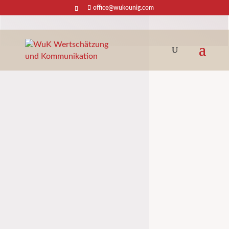
office@wukounig.com