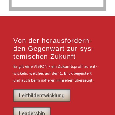
Von der her­aus­for­dern­
den Gegen­wart zur sys­
te­mi­schen Zukunft
Es gilt eine VISION / ein Zukunfts­pro­fil zu ent­
wi­ckeln, wel­ches auf den 1. Blick begeis­tert
und auch beim nähe­ren Hin­se­hen überzeugt.
Leit­bild­ent­wick­lung
Lea­der­ship