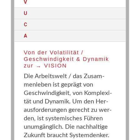
V
U
C
A
Von der Vola­ti­li­tät /
Geschwin­dig­keit & Dyna­mik
zur → VISION
Die Arbeits­welt / das Zusam­
men­le­ben ist geprägt von
Geschwin­dig­keit, von Kom­ple­xi­
tät und Dyna­mik. Um den Her­
aus­for­de­run­gen gerecht zu wer­
den, ist sys­te­mi­sches Füh­ren
unum­gäng­lich. Die nach­hal­ti­ge
Zukunft braucht Sys­tem­den­ker.